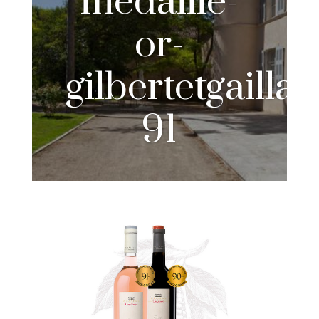
medaille-
or-
gilbertetgailla
91