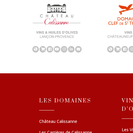
LES DOMAINES
VI
D'
Château Calissanne
Les V
Les Carrières de Calissanne