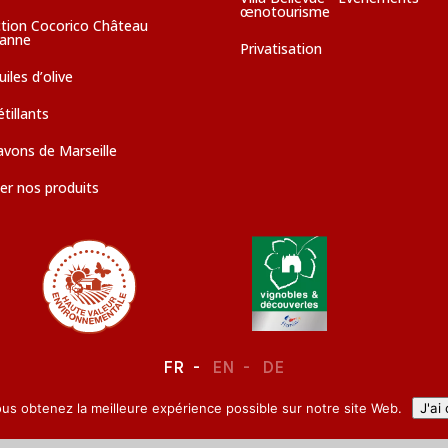
œnotourisme
ction Cocorico Château
sanne
Privatisation
iles d’olive
tillants
avons de Marseille
er nos produits
FR
EN
DE
ous obtenez la meilleure expérience possible sur notre site Web.
J'ai
LEGAL NOTICE
–
CONFIDENTIALITY