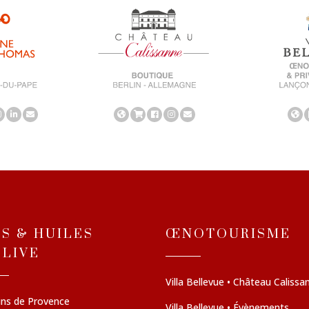
NS & HUILES
ŒNOTOURISME
OLIVE
Villa Bellevue • Château Calissa
ins de Provence
Villa Bellevue • Évènements