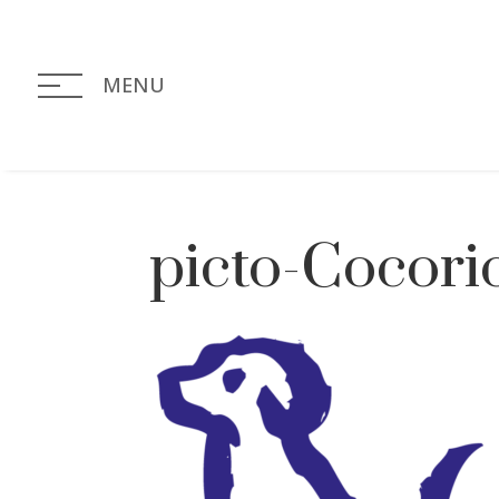
MENU
picto-Cocori