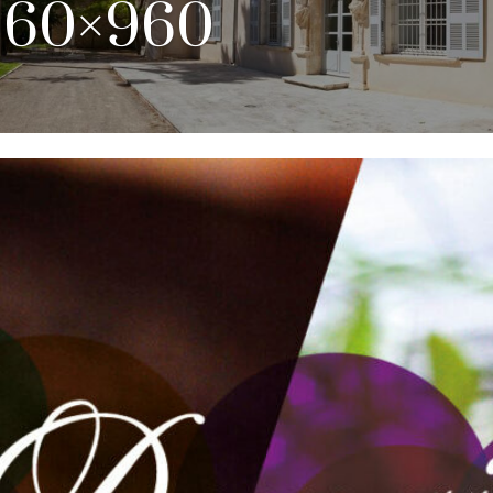
960×960