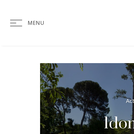
MENU
Ac
1do