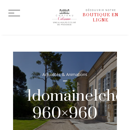
DÉCOUVRIR NOTRE
BOUTIQUE EN
LIGNE
Actualités & Animations
1domaine1chef
960×960