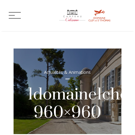
Actualités & Animations
1domaine1chef
960×960