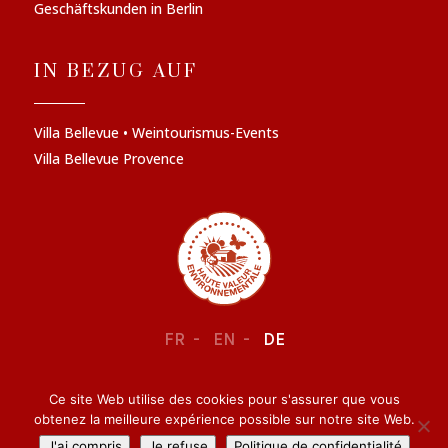
Geschäftskunden in Berlin
IN BEZUG AUF
Villa Bellevue • Weintourismus-Events
Villa Bellevue Provence
FR
EN
DE
Ce site Web utilise des cookies pour s'assurer que vous
RECHTLICHE INFORMATIONEN
–
VERTRAULICHKEIT
obtenez la meilleure expérience possible sur notre site Web.
J'ai compris
Je refuse
Politique de confidentialité