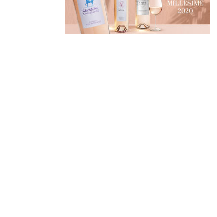
Derniers
articles
🐾 Votez pour le Wine
Dogs in Provence 2026
Wine Dogs in Provence
2026
Afterwork « sunset
vibes » | Jeudi 30 juillet
2026
Afterwork White