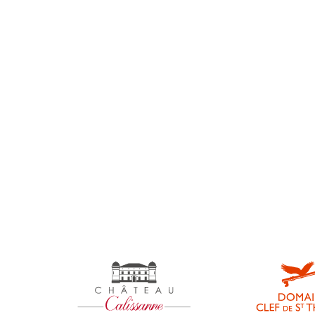
home
Non classifié(e)
Nouveautés
Presse
Récompenses
Reportages
Univers-calissanne