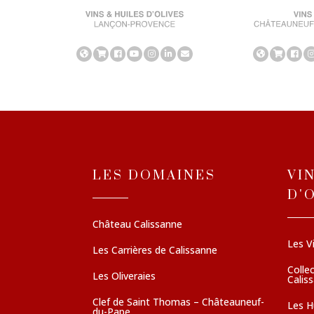
LES DOMAINES
VI
D'
Château Calissanne
Les V
Les Carrières de Calissanne
Colle
Les Oliveraies
Calis
Clef de Saint Thomas – Châteauneuf-
Les Hu
du-Pape