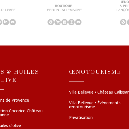
NS & HUILES
ŒNOTOURISME
OLIVE
Villa Bellevue • Château Calissa
ins de Provence
Villa Bellevue • Évènements
œnotourisme
ction Cocorico Château
sanne
Privatisation
iles d’olive