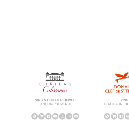
Salon
Uncategorized
universe-calissanne