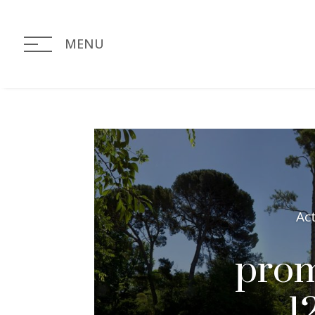
MENU
Ac
prom
1