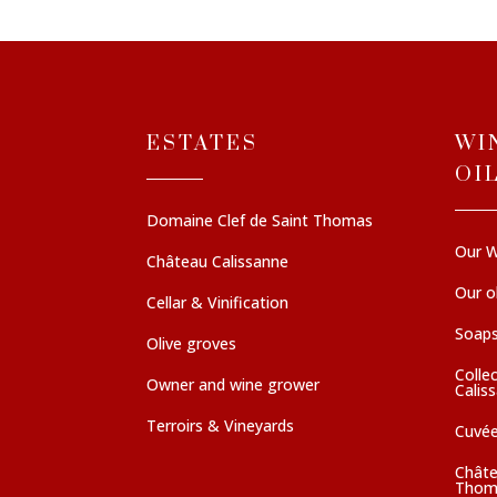
ESTATES
WI
OI
Domaine Clef de Saint Thomas
Our W
Château Calissanne
Our ol
Cellar & Vinification
Soaps
Olive groves
Colle
Owner and wine grower
Calis
Terroirs & Vineyards
Cuvé
Châte
Thom