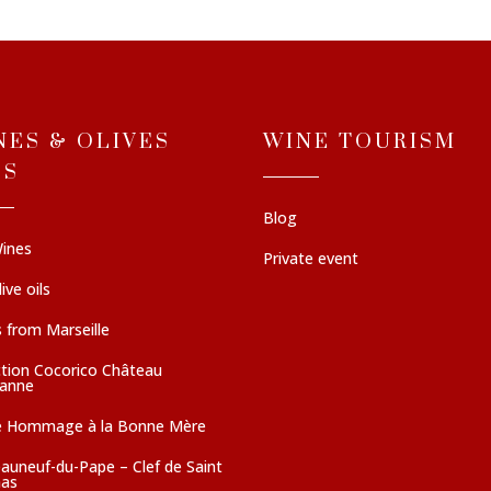
NES & OLIVES
WINE TOURISM
LS
Blog
ines
Private event
ive oils
 from Marseille
ction Cocorico Château
sanne
e Hommage à la Bonne Mère
auneuf-du-Pape – Clef de Saint
as