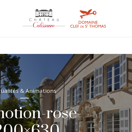
tualités & Animations
otion-rose-
200×630