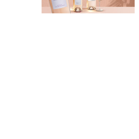
Derniers
articles
Afterwork Mexicain
| Jeudi 25 juin 2026
Documentaire « Pleins
feux sur la Bonne Mère
» – France 2
Médaillés au Concours
Général Agricole 2026
Gold Medal Winners at
the 2026 Région Sud