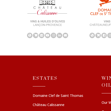
ESTATES
WI
OI
Domaine Clef de Saint Thomas
Our W
Château Calissanne