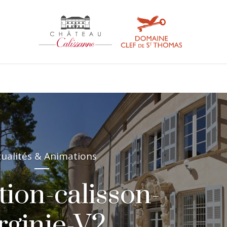
tualités & Animations
ion-calisson-
irginie-V2