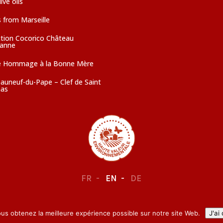
ive oils
 from Marseille
ction Cocorico Château
sanne
e Hommage à la Bonne Mère
auneuf-du-Pape – Clef de Saint
as
FR
EN
DE
LEGAL NOTICE
–
CONFIDENTIALITY
ous obtenez la meilleure expérience possible sur notre site Web.
J'ai