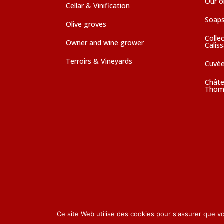
Our ol
Cellar & Vinification
Soaps
Olive groves
Colle
Owner and wine grower
Calis
Terroirs & Vineyards
Cuvé
Châte
Thom
Ce site Web utilise des cookies pour s'assurer que v