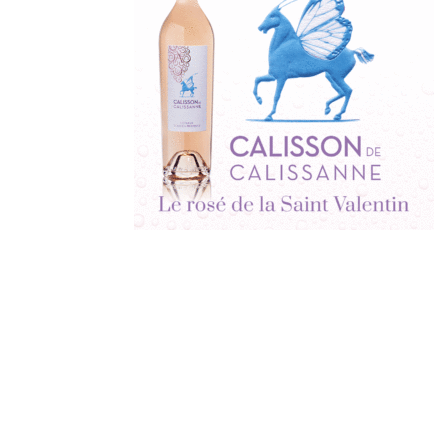
Derniers
articles
Afterwork Mexicain
| Jeudi 25 juin 2026
Documentaire « Pleins