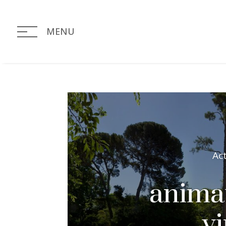
MENU
Ac
animat
v