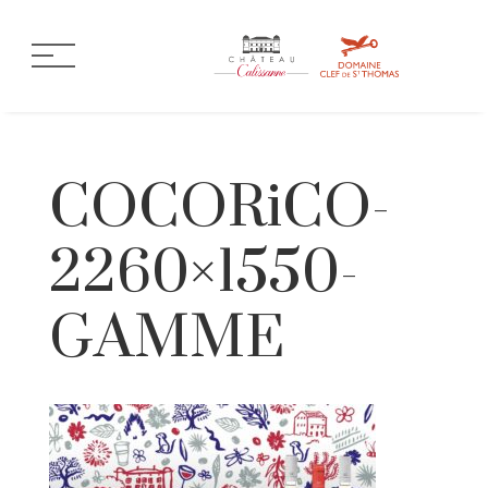
COCORiCO-
2260×1550-
GAMME