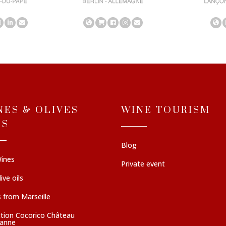
NES & OLIVES
WINE TOURISM
LS
Blog
ines
Private event
ive oils
 from Marseille
ction Cocorico Château
sanne