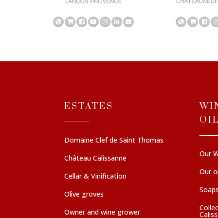
ESTATES
WI
OI
Domaine Clef de Saint Thomas
Our W
Château Calissanne
Our ol
Cellar & Vinification
Soaps
Olive groves
Colle
Owner and wine grower
Calis