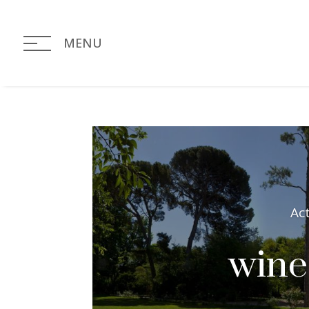
MENU
Ac
wine