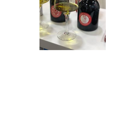
Derniers
articles
Afterwork Mexicain
| Jeudi 25 juin 2026
Documentaire « Pleins
feux sur la Bonne Mère
» – France 2