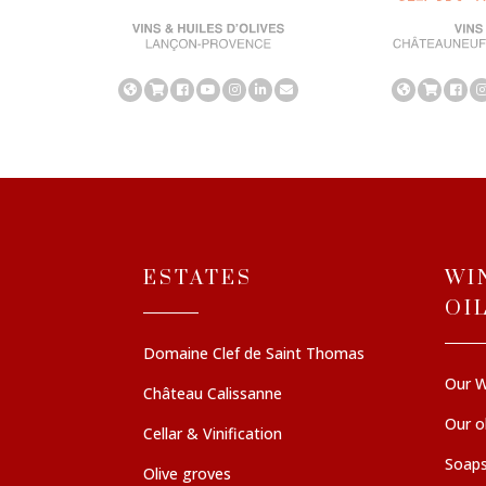
ESTATES
WI
OI
Domaine Clef de Saint Thomas
Our W
Château Calissanne
Our ol
Cellar & Vinification
Soaps
Olive groves