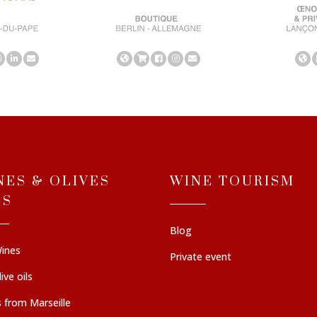
NES & OLIVES
WINE TOURISM
LS
Blog
ines
Private event
ive oils
 from Marseille