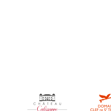
Event
home
Medal
Reportage
Salon
Uncategorized
universe-calissanne