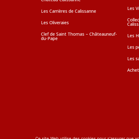
Les V
Les Carrières de Calissanne
Colle
Les Oliveraies
Calis
Clef de Saint Thomas – Châteauneuf-
Les Hu
du-Pape
Les pé
Les s
Achet
Ce site Web utilise des cookies pour s'assurer que v