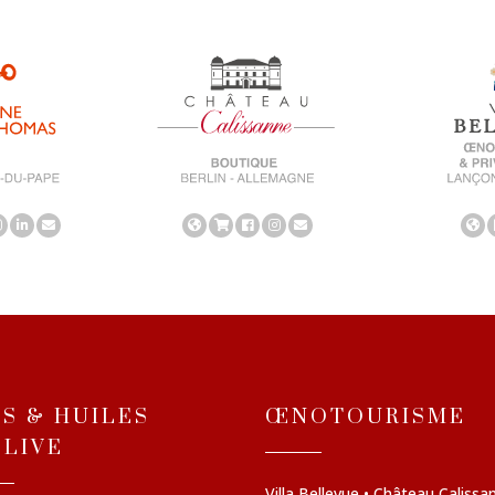
NS & HUILES
ŒNOTOURISME
OLIVE
Villa Bellevue • Château Calissa