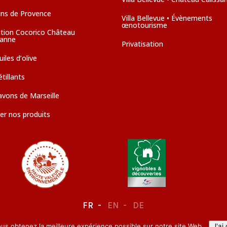
ins de Provence
Villa Bellevue • Évènements
œnotourisme
ction Cocorico Château
sanne
Privatisation
iles d’olive
tillants
avons de Marseille
er nos produits
FR
EN
DE
ous obtenez la meilleure expérience possible sur notre site Web.
J'ai