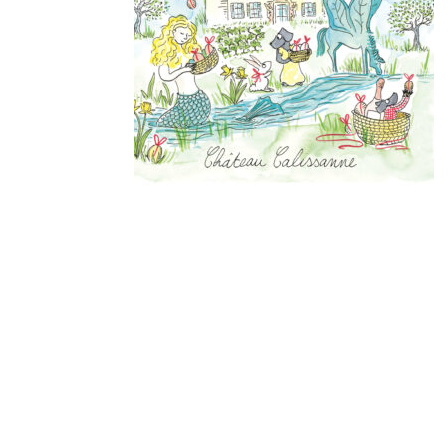
Derniers
articles
🐾 Votez pour le Wine
Dogs in Provence 2026
Wine Dogs in Provence
2026