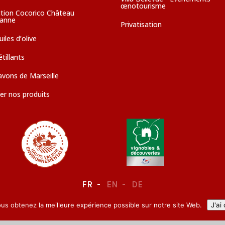
œnotourisme
ction Cocorico Château
sanne
Privatisation
iles d’olive
tillants
avons de Marseille
er nos produits
FR
EN
DE
ous obtenez la meilleure expérience possible sur notre site Web.
J'ai
LEGAL NOTICE
–
CONFIDENTIALITY