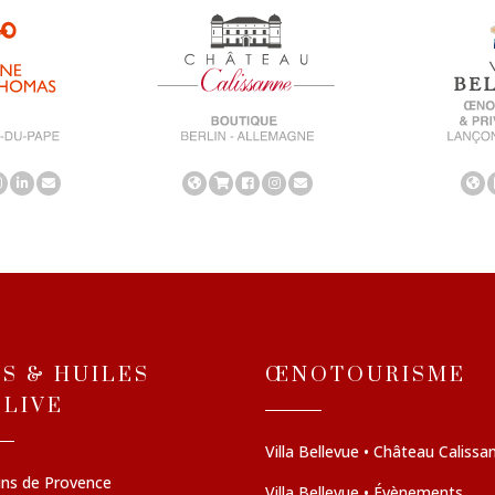
NS & HUILES
ŒNOTOURISME
OLIVE
Villa Bellevue • Château Calissa
ins de Provence
Villa Bellevue • Évènements