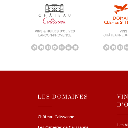
LES DOMAINES
VI
D'
Château Calissanne
Les V
Les Carrières de Calissanne