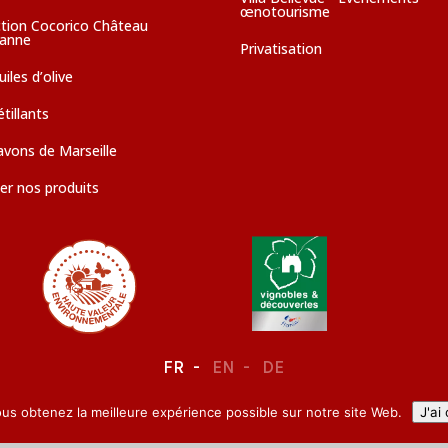
œnotourisme
ction Cocorico Château
sanne
Privatisation
iles d’olive
tillants
avons de Marseille
er nos produits
FR
EN
DE
ous obtenez la meilleure expérience possible sur notre site Web.
J'ai
LEGAL NOTICE
–
CONFIDENTIALITY