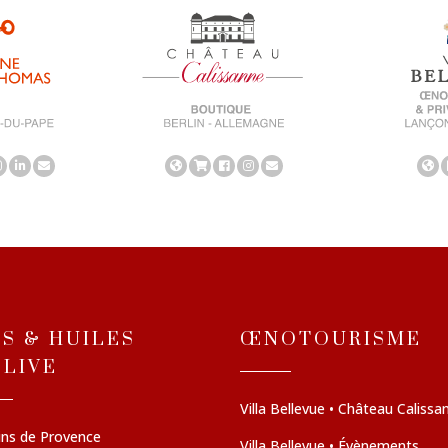
NS & HUILES
ŒNOTOURISME
OLIVE
Villa Bellevue • Château Calissa
ins de Provence
Villa Bellevue • Évènements