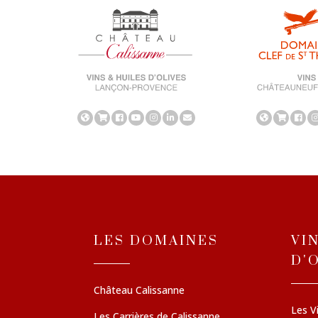
LES DOMAINES
VI
D'
Château Calissanne
Les V
Les Carrières de Calissanne