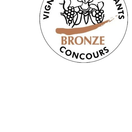
Derniers
articles
🐾 Votez pour le Wine
Dogs in Provence 2026
Wine Dogs in Provence