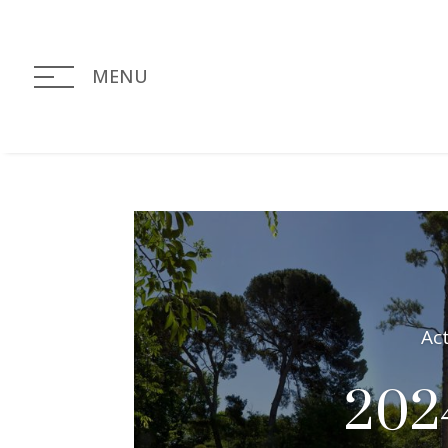
MENU
Ac
202