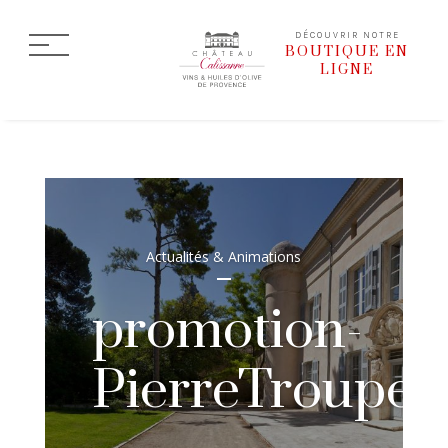
DÉCOUVRIR NOTRE
BOUTIQUE EN
LIGNE
Actualités & Animations
promotion-
PierreTroupel