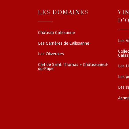
LES DOMAINES
VI
D'
Château Calissanne
Les V
Les Carrières de Calissanne
Colle
Les Oliveraies
Calis
Clef de Saint Thomas – Châteauneuf-
Les Hu
du-Pape
Les pé
Les s
Achet