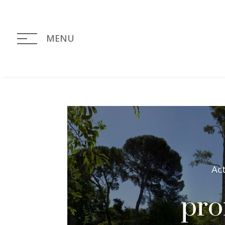
MENU
Ac
pro