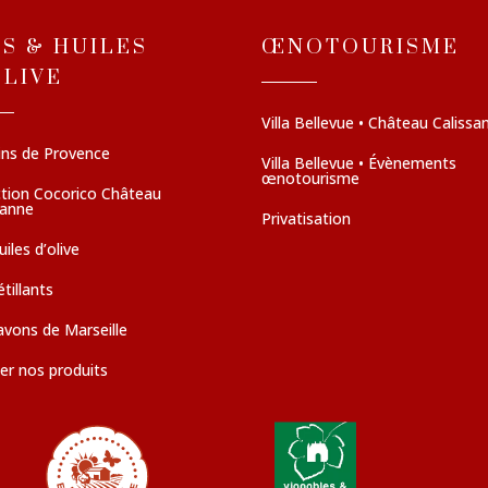
NS & HUILES
ŒNOTOURISME
OLIVE
Villa Bellevue • Château Calissa
ins de Provence
Villa Bellevue • Évènements
œnotourisme
ction Cocorico Château
sanne
Privatisation
iles d’olive
tillants
avons de Marseille
er nos produits