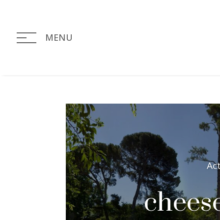
MENU
Ac
chees