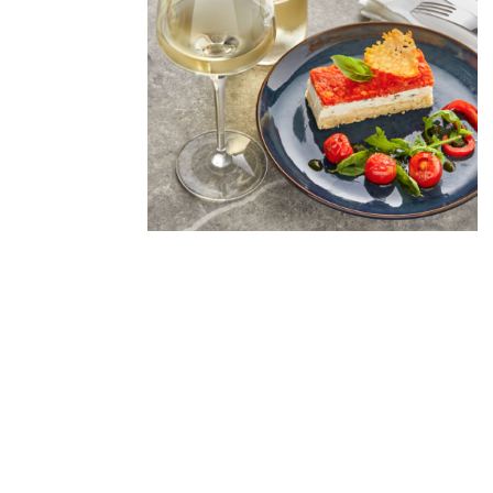
Derniers
articles
🐾 Votez pour le Wine
Dogs in Provence 2026
Wine Dogs in Provence