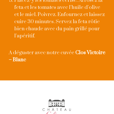
Placez-y les tomates cerise. Arrosez la
feta et les tomates avec l’huile d’olive
et le miel. Poivrez. Enfournez et laissez
cuire 30 minutes. Servez la feta rôtie
bien chaude avec du pain grillé pour
l’apéritif.
A déguster avec notre cuvée
Clos Victoire
– Blanc