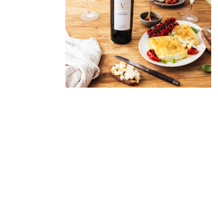
Derniers
articles
🐾 Votez pour le Wine
Dogs in Provence 2026
Wine Dogs in Provence
2026