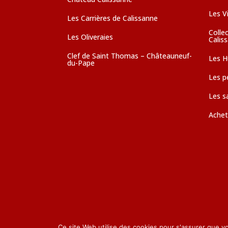
Les V
Les Carrières de Calissanne
Colle
Les Oliveraies
Calis
Clef de Saint Thomas – Châteauneuf-
Les Hu
du-Pape
Les pé
Les s
Achet
Ce site Web utilise des cookies pour s'assurer que v