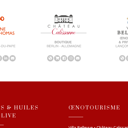
NS & HUILES
ŒNOTOURISME
OLIVE
Villa Bellevue • Château Calissa