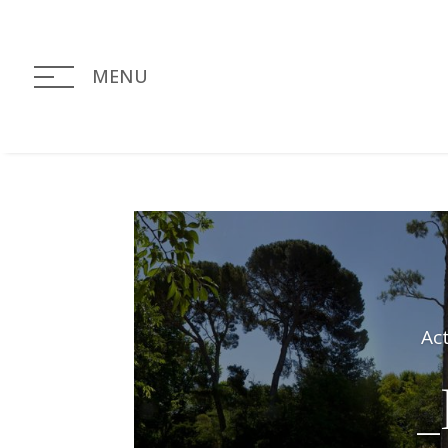
MENU
Ac
_