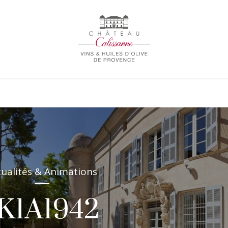
tualités & Animations
K1A1942