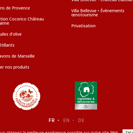
ins de Provence
Villa Bellevue • Évènements
œnotourisme
ction Cocorico Château
sanne
Privatisation
iles d’olive
tillants
avons de Marseille
er nos produits
FR
EN
DE
ous obtenez la meilleure expérience possible sur notre site Web.
J'ai