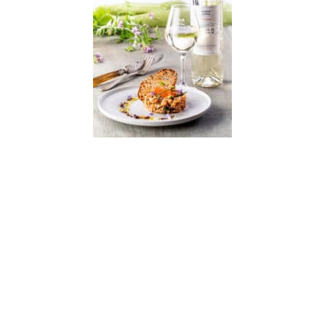
Derniers
articles
🐾 Votez pour le Wine
Dogs in Provence 2026
Wine Dogs in Provence
2026