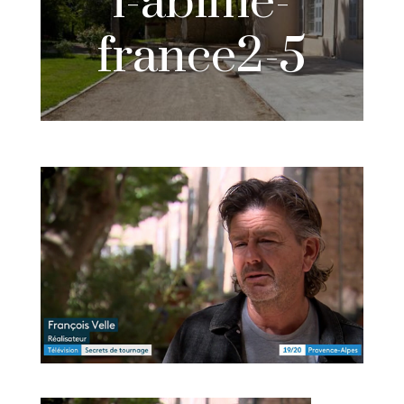
l-abime-
france2-5