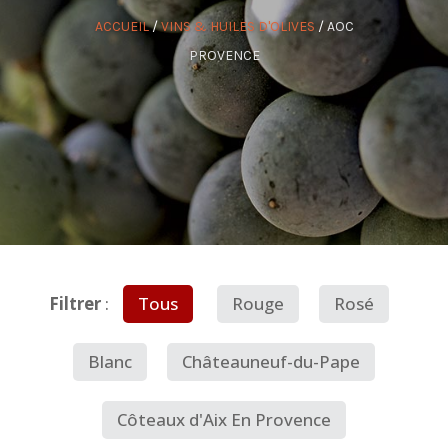
ACCUEIL
/
VINS & HUILES D'OLIVES
/
AOC
PROVENCE
Filtrer
:
Tous
Rouge
Rosé
Blanc
Châteauneuf-du-Pape
Côteaux d'Aix En Provence