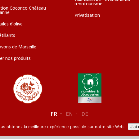
œnotourisme
ction Cocorico Château
sanne
Privatisation
iles d’olive
tillants
avons de Marseille
er nos produits
FR
EN
DE
ous obtenez la meilleure expérience possible sur notre site Web.
J'ai
LEGAL NOTICE
–
CONFIDENTIALITY