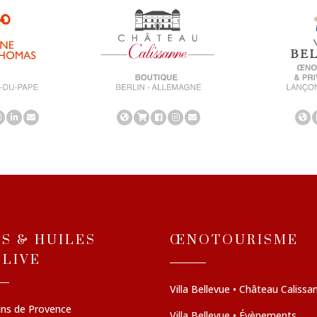
NS & HUILES
ŒNOTOURISME
OLIVE
Villa Bellevue • Château Calissa
ins de Provence
Villa Bellevue • Évènements