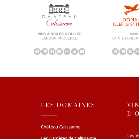
LES DOMAINES
VI
D'
Château Calissanne
Les V
Les Carrières de Calissanne