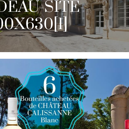
DEAU-SITE-
00X630[1]