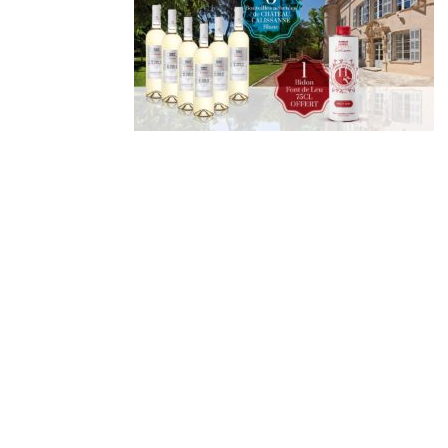
Derniers
articles
🐾 Votez pour le Wine
Dogs in Provence 2026
Wine Dogs in Provence
2026
Afterwork « sunset
vibes » | Jeudi 30 juillet