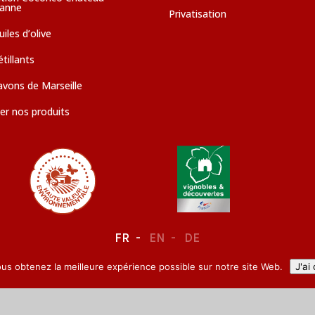
sanne
Privatisation
iles d’olive
tillants
avons de Marseille
er nos produits
FR
EN
DE
ous obtenez la meilleure expérience possible sur notre site Web.
J'ai
LEGAL NOTICE
–
CONFIDENTIALITY