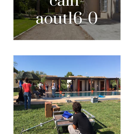
cain-
aout16-0