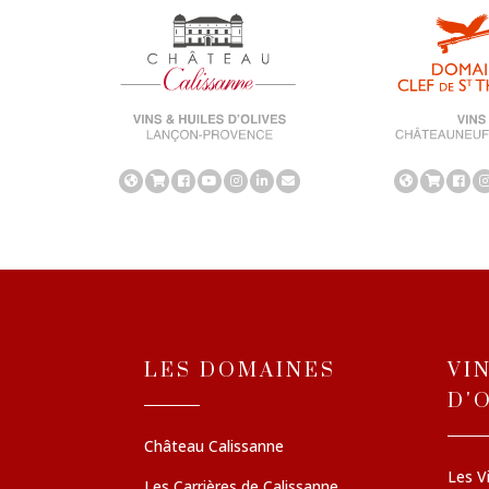
LES DOMAINES
VI
D'
Château Calissanne
Les V
Les Carrières de Calissanne