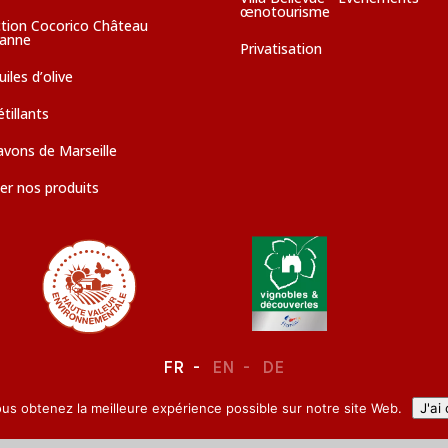
œnotourisme
ction Cocorico Château
sanne
Privatisation
iles d’olive
tillants
avons de Marseille
er nos produits
FR
EN
DE
ous obtenez la meilleure expérience possible sur notre site Web.
J'ai
LEGAL NOTICE
–
CONFIDENTIALITY