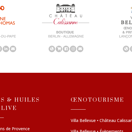
NS & HUILES
ŒNOTOURISME
OLIVE
Villa Bellevue • Château Calissa
ins de Provence
Villa Bellevue • Évènements