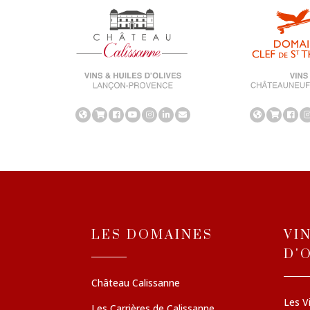
LES DOMAINES
VI
D'
Château Calissanne
Les V
Les Carrières de Calissanne