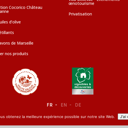
œnotourisme
ction Cocorico Château
sanne
Privatisation
iles d’olive
tillants
avons de Marseille
er nos produits
FR
EN
DE
ous obtenez la meilleure expérience possible sur notre site Web.
J'ai
LEGAL NOTICE
–
CONFIDENTIALITY