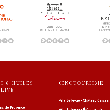
NS & HUILES
ŒNOTOURISME
OLIVE
Villa Bellevue • Château Calissa
ins de Provence
Villa Bellevue • Évènements