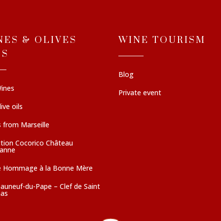
NES & OLIVES
WINE TOURISM
LS
Blog
ines
Private event
ive oils
 from Marseille
ction Cocorico Château
sanne
e Hommage à la Bonne Mère
auneuf-du-Pape – Clef de Saint
as