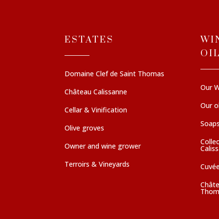
ESTATES
WI
OI
Domaine Clef de Saint Thomas
Our W
Château Calissanne
Our ol
Cellar & Vinification
Soaps
Olive groves
Colle
Owner and wine grower
Calis
Terroirs & Vineyards
Cuvé
Châte
Thom