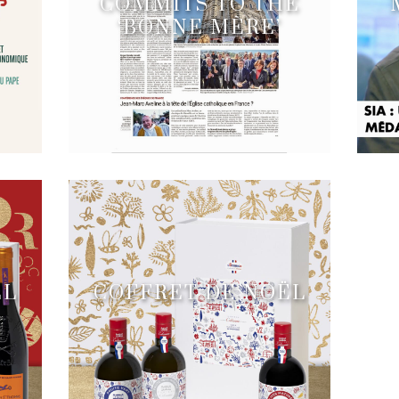
COMMITS TO THE
‘BONNE MÈRE’
ËL
COFFRET DE NOËL