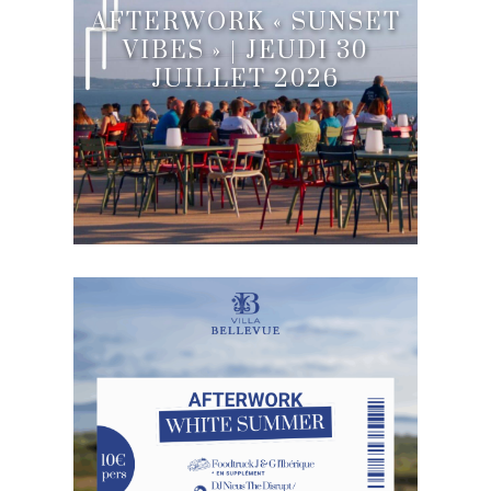
AFTERWORK « SUNSET
VIBES » | JEUDI 30
JUILLET 2026