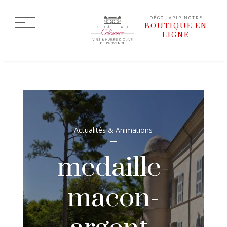
DÉCOUVRIR NOTRE
BOUTIQUE EN
LIGNE
Actualités & Animations
medaille-
macon-