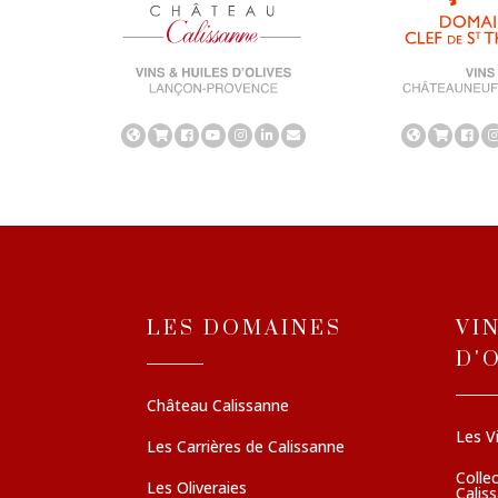
LES DOMAINES
VI
D'
Château Calissanne
Les V
Les Carrières de Calissanne
Colle
Les Oliveraies
Calis