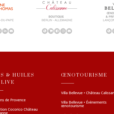
NS & HUILES
ŒNOTOURISME
OLIVE
Villa Bellevue • Château Calissa
ins de Provence
Villa Bellevue • Évènements
œnotourisme
ction Cocorico Château
sanne