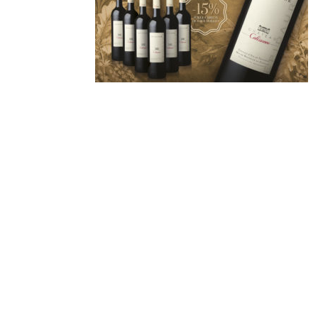
Derniers
articles
🐾 Votez pour le Wine
Dogs in Provence 2026
Wine Dogs in Provence
2026
Afterwork « sunset
vibes » | Jeudi 30 juillet
2026