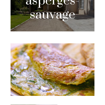
asperges-
sauvage