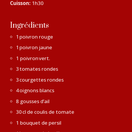
Cuisson:
1h30
Ingrédients
1 poivron rouge
1 poivron jaune
1 poivron vert.
3 tomates rondes
3 courgettes rondes
4 oignons blancs
8 gousses d’ail
30 cl de coulis de tomate
1 bouquet de persil