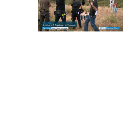
Derniers
articles
🐾 Votez pour le Wine
Dogs in Provence 2026
Wine Dogs in Provence
2026
Afterwork « sunset
vibes » | Jeudi 30 juillet
2026