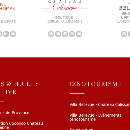
NS & HUILES
ŒNOTOURISME
OLIVE
Villa Bellevue • Château Calissa
ins de Provence
Villa Bellevue • Évènements
œnotourisme
ction Cocorico Château
sanne
Privatisation