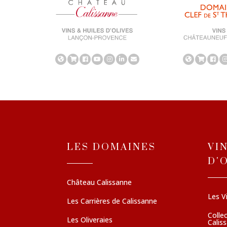
LES DOMAINES
VI
D'
Château Calissanne
Les V
Les Carrières de Calissanne
Colle
Les Oliveraies
Calis