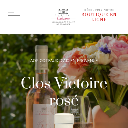
DÉCOUVRIR NOTRE
BOUTIQUE EN
LIGNE
AOP COTEAUX D'AIX EN PROVENCE
Clos Victoire
rosé
Rosé