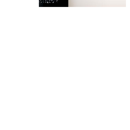
Derniers
articles
🐾 Votez pour le Wine
Dogs in Provence 2026
Wine Dogs in Provence
2026
Afterwork « sunset
vibes » | Jeudi 30 juillet
2026
Afterwork White
Summer | Jeudi 20 août