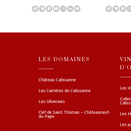
LES DOMAINES
VI
D'
Château Calissanne
Les V
Les Carrières de Calissanne
Colle
Les Oliveraies
Calis
Clef de Saint Thomas – Châteauneuf-
Les Hu
du-Pape
Les pé