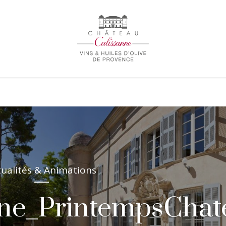
tualités & Animations
nne_PrintempsChat