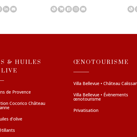
NS & HUILES
ŒNOTOURISME
OLIVE
Villa Bellevue • Château Calissa
ins de Provence
Villa Bellevue • Évènements
œnotourisme
ction Cocorico Château
sanne
Privatisation
iles d’olive
tillants