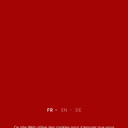
FR
EN
DE
Ce site Web utilise des cookies pour s'assurer que vous
LEGAL NOTICE
–
CONFIDENTIALITY