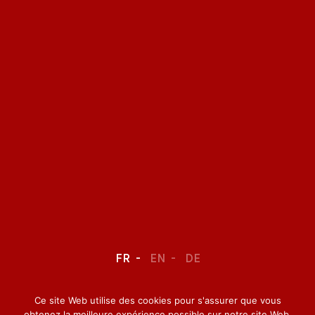
FR
EN
DE
Ce site Web utilise des cookies pour s'assurer que vous
LEGAL NOTICE
–
CONFIDENTIALITY
obtenez la meilleure expérience possible sur notre site Web.