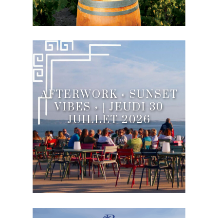
AFTERWORK « SUNSET
VIBES » | JEUDI 30
JUILLET 2026