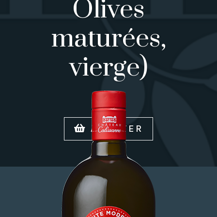
Olives
maturées,
vierge)
Blanc
ACHETER