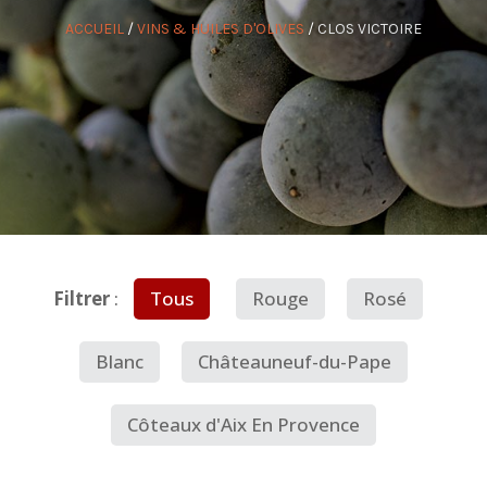
ACCUEIL
/
VINS & HUILES D'OLIVES
/
CLOS VICTOIRE
Filtrer
:
Tous
Rouge
Rosé
Blanc
Châteauneuf-du-Pape
Côteaux d'Aix En Provence