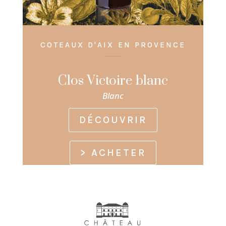
COTEAUX D'AIX EN PROVENCE
Clos Victoire blanc
Blanc
DÉCOUVRIR
> ACHETER