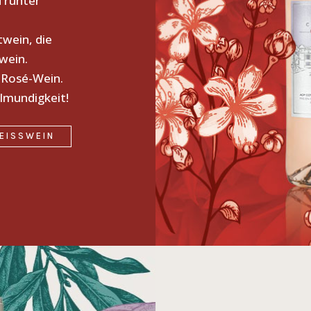
 runter
twein, die
wein.
 Rosé-Wein.
lmundigkeit!
EISSWEIN