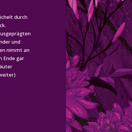
e
ichelt durch
ck.
 ausgeprägten
ender und
ten nimmt an
m Ende gar
äuter
eiter)