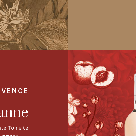
OVENCE
sanne
mte Tonleiter