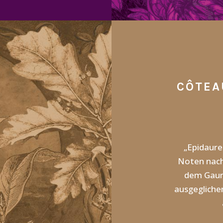
CÔTEA
„Epidaure 
Noten nach
dem Gaume
ausgegliche